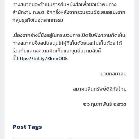
ทางสมาคมจะดำเนินการยื่นหนังสือเพื่อขอเข้าพบทาง
สำนักงาน ก.ล.ต. อีกครั้งหลังจากรวบรวมข้อเสนอแนะจาก
กลุ่มธุรกิจในอุตสาหกรรม
เนื่องจากร่างนี้ยังอยู่ในกระบวนการเปิดรับฟังความคิดเห็น
ทางสมาคมจึงสนับสนุนให้ผู้ที่เห็นด้วยและไม่เห็นด้วย ได้
ร่วมกันแสดงความคิดเห็นและจุดยืนตามลิงค์
นี้
https://bit.ly/3knvOOk
นายกสมาคม
สมาคมสินทรัพย์ดิจิทัลไทย
๒๖ กุมภาพันธ์ ๒๕๖๔
Post Tags