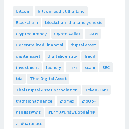
bitcoin
bitcoin addict thailand
Blockchain
blockchain thailand genesis
Cryptocurrency
Crypto wallet
DAOs
DecentralizedFinancial
digital asset
digitalasset
digitalidentity
fraud
investment
laundry
risks
scam
SEC
tda
Thai Digital Asset
Thai Digital Asset Association
Token2049
traditionalfinance
Zipmex
ZipUp+
กรมสรรพากร
สมาคมสินทรัพย์ดิจิทัลไทย
สำนักงานกลต.