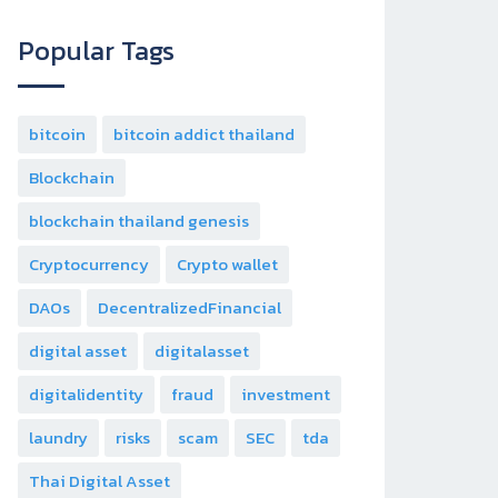
Popular Tags
bitcoin
bitcoin addict thailand
Blockchain
blockchain thailand genesis
Cryptocurrency
Crypto wallet
DAOs
DecentralizedFinancial
digital asset
digitalasset
digitalidentity
fraud
investment
laundry
risks
scam
SEC
tda
Thai Digital Asset