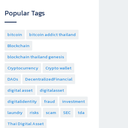
Popular Tags
bitcoin
bitcoin addict thailand
Blockchain
blockchain thailand genesis
Cryptocurrency
Crypto wallet
DAOs
DecentralizedFinancial
digital asset
digitalasset
digitalidentity
fraud
investment
laundry
risks
scam
SEC
tda
Thai Digital Asset