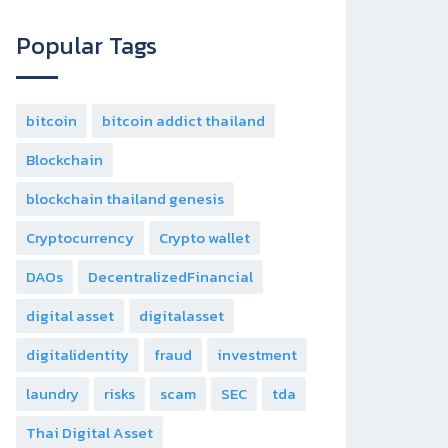
Popular Tags
bitcoin
bitcoin addict thailand
Blockchain
blockchain thailand genesis
Cryptocurrency
Crypto wallet
DAOs
DecentralizedFinancial
digital asset
digitalasset
digitalidentity
fraud
investment
laundry
risks
scam
SEC
tda
Thai Digital Asset